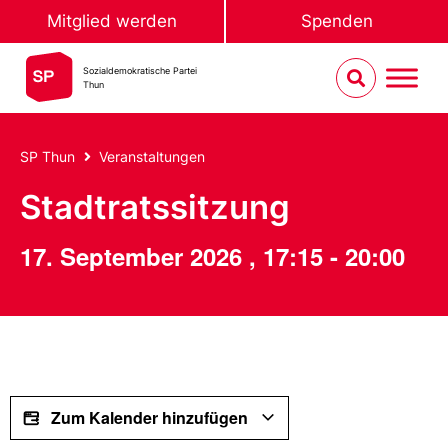
Mitglied werden
Spenden
Sozialdemokratische Partei
Thun
SP Thun
Veranstaltungen
Stadtratssitzung
17. September 2026
,
17:15
-
20:00
Zum Kalender hinzufügen