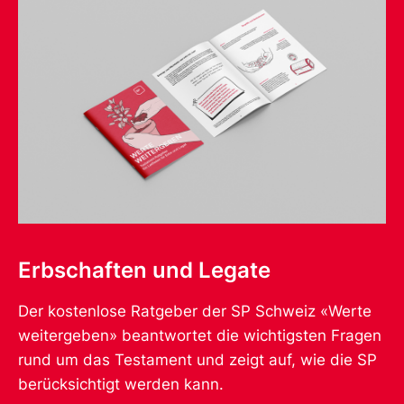
Erbschaften und Legate
Der kostenlose Ratgeber der SP Schweiz «Werte
weitergeben» beantwortet die wichtigsten Fragen
rund um das Testament und zeigt auf, wie die SP
berücksichtigt werden kann.