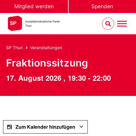
Mitglied werden
Spenden
Sozialdemokratische Partei
Thun
SP Thun
Veranstaltungen
Fraktionssitzung
17. August 2026
,
19:30
-
22:00
Zum Kalender hinzufügen