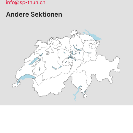
info@sp-thun.ch
Andere Sektionen
© Copyright
2026
SP Thun | realisiert von
pr24